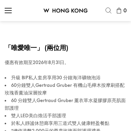
0
「唯愛唯一」 (兩位用)
優惠有效期至2026年8月31日。
升級 BIP私人套房享用30 分鐘海洋礦物泡浴
60分鐘雙人Gertraud Gruber 有機山毛櫸木按摩刷搭配
玫瑰香薰油深層按摩
60 分鐘雙人Gertraud Gruber 薰衣草水凝膠膠原亮肌面
部護理
雙人LED美白煥活手部護理
於私人靜謐休憩廊享用三道式雙人健康輕盈餐點
*總值港幣2,000元的尊貴玫瑰面部護理禮券