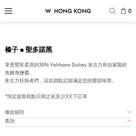
0
榛子 • 聖多諾黑
享受豐富柔滑的35% Valrhona Dulcey 朱古力和自家製的
焦糖海鹽醬。
朱古力狂熱者們，這款甜點定能滿足您的愛甜味蕾。
*預定提取糕點日期之前至少3天下訂單
條款細則
查詢