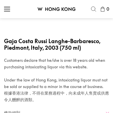
0
Gaja Costa Russi Langhe-Barbaresco,
Piedmont, Italy, 2003 (750 ml)
Customers declare that he/she is over 18 years old when
purchasing intoxicating liquor via this website.
Under the law of Hong Kong, intoxicating liquor must not
be sold or supplied to a minor in the course of business.
根據香港法律，不得在業務過程中，向未成年人售賣或供應
令人醺醉的酒類。
條款細則