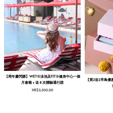
【周年慶閃購】WET®泳池及FIT®健身中心一個
【買2送2早鳥優
月會籍 + 送 8 次體驗通行證
HK$3,500.00