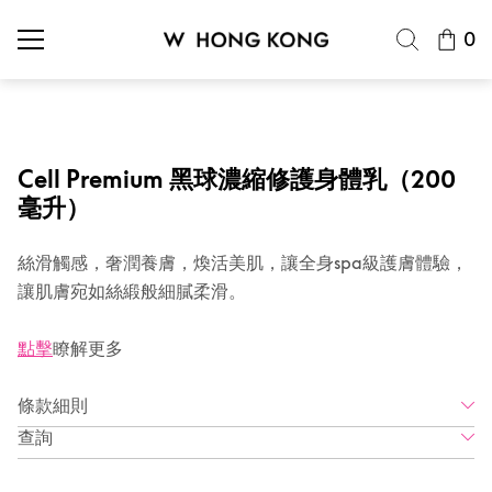
0
Cell Premium 黑球濃縮修護身體乳（200
毫升）
絲滑觸感，奢潤養膚，煥活美肌，讓全身spa級護膚體驗，
讓肌膚宛如絲緞般細膩柔滑。
點擊
瞭解更多
條款細則
查詢