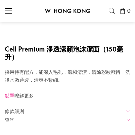
0
Cell Premium 淨透潔顏泡沫潔面（150毫
升）
採用特有配方，能深入毛孔，溫和清潔，清除彩妝殘留，洗
後水嫩通透，清爽不緊繃。
點擊
瞭解更多
條款細則
查詢