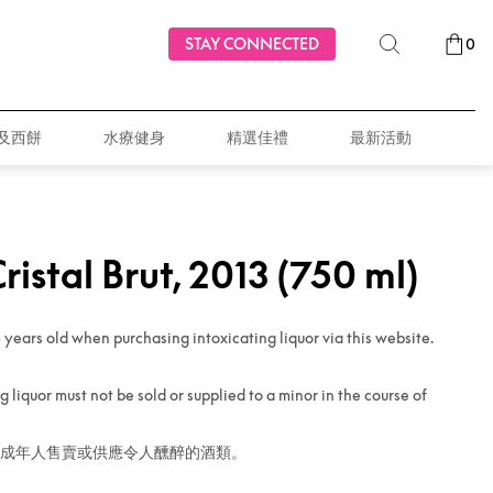
STAY CONNECTED
0
及西餅
水療健身
精選佳禮
最新活動
ristal Brut, 2013 (750 ml)
 years old when purchasing intoxicating liquor via this website.
 liquor must not be sold or supplied to a minor in the course of
成年人售賣或供應令人醺醉的酒類。