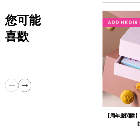
您可能
喜歡
【周年慶閃購