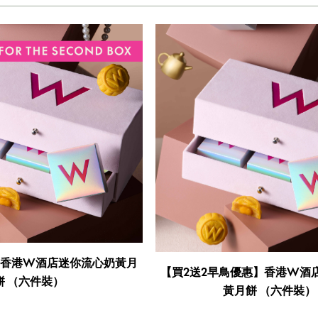
】香港W酒店迷你流心奶黃月
【買2送2早鳥優惠】香港W酒
餅 （六件裝）
黃月餅 （六件裝）